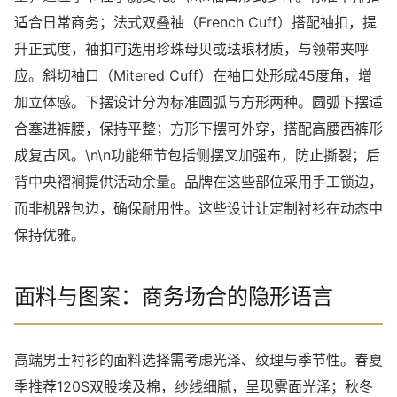
适合日常商务；法式双叠袖（French Cuff）搭配袖扣，提
升正式度，袖扣可选用珍珠母贝或珐琅材质，与领带夹呼
应。斜切袖口（Mitered Cuff）在袖口处形成45度角，增
加立体感。下摆设计分为标准圆弧与方形两种。圆弧下摆适
合塞进裤腰，保持平整；方形下摆可外穿，搭配高腰西裤形
成复古风。\n\n功能细节包括侧摆叉加强布，防止撕裂；后
背中央褶裥提供活动余量。品牌在这些部位采用手工锁边，
而非机器包边，确保耐用性。这些设计让定制衬衫在动态中
保持优雅。
面料与图案：商务场合的隐形语言
高端男士衬衫的面料选择需考虑光泽、纹理与季节性。春夏
季推荐120S双股埃及棉，纱线细腻，呈现雾面光泽；秋冬