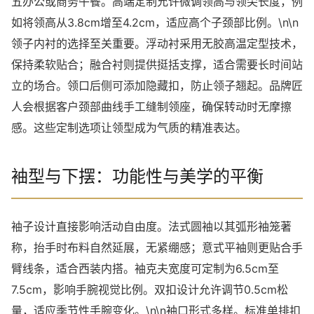
五办公或商务午餐。高端定制允许微调领高与领尖长度，例
如将领高从3.8cm增至4.2cm，适应高个子颈部比例。\n\n
领子内衬的选择至关重要。浮动衬采用无胶高温定型技术，
保持柔软贴合；融合衬则提供挺括支撑，适合需要长时间站
立的场合。领口后侧可添加隐藏扣，防止领子翘起。品牌匠
人会根据客户颈部曲线手工缝制领座，确保转动时无摩擦
感。这些定制选项让领型成为气质的精准表达。
袖型与下摆：功能性与美学的平衡
袖子设计直接影响活动自由度。法式圆袖以其弧形袖笼著
称，抬手时布料自然延展，无紧绷感；意式平袖则更贴合手
臂线条，适合西装内搭。袖克夫宽度可定制为6.5cm至
7.5cm，影响手腕视觉比例。双扣设计允许调节0.5cm松
量，适应季节性手腕变化。\n\n袖口形式多样。标准单排扣