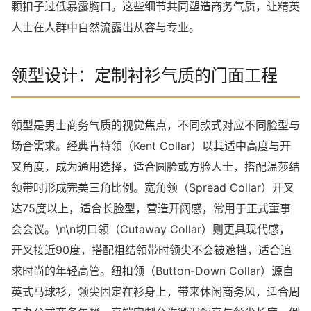
颗扣子过低暴露胸口。这些细节共同塑造商务气质，让精英
人士在人群中自然流露出从容与专业。
领型设计：定制衬衫气质的门面工程
领型是男士商务气质的视觉焦点，不同款式对应不同脸型与
场合需求。经典肯特领（Kent Collar）以其适中高度与开
叉角度，成为通用选择，适合圆脸或方脸人士，搭配温莎结
领带时形成完美三角比例。宽角领（Spread Collar）开叉
达75度以上，适合长脸型，营造开阔感，常用于正式董事
会会议。\n\n切口领（Cutaway Collar）则更具现代感，
开叉接近90度，搭配粗结领带时领尖不会被遮挡，适合追
求时尚的年轻高管。纽扣领（Button-Down Collar）源自
英式马球衫，领尖固定在衫身上，带来休闲商务风，适合周