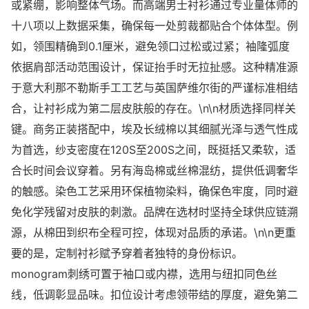
或紧绷，影响整体气场。而高端男士衬衫通过专业量体师的
十八项以上数据采集，确保每一处剪裁都贴合个体体型。例
如，领围精确到0.1厘米，避免领口过松或过紧；袖隆弧度
依据肩部活动范围设计，保证抬手时无拉扯感。这种精准源
于意大利那不勒斯手工工艺与英国萨维尔街的严谨标准相结
合，让衬衫成为第二层皮肤般的存在。\n\n材质选择同样关
键。商务正装搭配中，埃及长绒棉以其细腻光泽与透气性成
为首选，纱支密度在120S至200S之间，既挺括又柔软，适
合长时间会议穿着。另有海岛棉或丝棉混纺，提供低调奢华
的触感。染色工艺采用环保植物染料，确保色牢度，同时避
免化学残留对皮肤的刺激。品牌在选材时坚持全球供应链溯
源，从棉田到织布全程可控，体现对品质的承诺。\n\n更重
要的是，定制衬衫赋予穿着者独特的身份标识。
monogram刺绣可置于袖口或内襟，选用与纽扣同色丝
线，低调彰显品味。扣位设计考虑领带结的厚度，避免第二