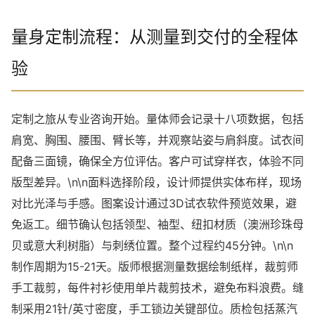
量身定制流程：从测量到交付的全程体
验
定制之旅从专业咨询开始。量体师会记录十八项数据，包括
肩宽、胸围、腰围、臂长等，并观察站姿与肩斜度。试衣间
配备三面镜，确保全方位评估。客户可试穿样衣，体验不同
版型差异。\n\n面料选择阶段，设计师提供实体布样，现场
对比光泽与手感。图案设计通过3D试衣软件预览效果，避
免返工。细节确认包括领型、袖型、纽扣材质（澳洲珍珠母
贝或意大利树脂）与刺绣位置。整个过程约45分钟。\n\n
制作周期为15-21天。版师根据测量数据绘制纸样，裁剪师
手工裁剪，每件衬衫使用单片裁剪技术，避免布料浪费。缝
制采用21针/英寸密度，手工锁边关键部位。质检包括蒸汽