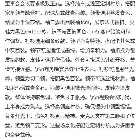
董事会会议要求极致正式。选择纯白或浅蓝定制衬衫，搭配
宽角领与融合衬，配深灰或藏青西装。领带选用丝质素色，
结型为半温莎结。袖口露出西装袖1cm，展示法式袖扣。皮
鞋为黑色Oxford款，袜子与西裤同色。\n\n客户洽谈可稍
作调整。衬衫选用细条纹款，领型为肯特领，搭配卡其色或
中灰西装。领带可选酒红或墨绿，增加亲和力。袖扣换为银
质简约款，皮鞋可选用僧侣鞋。外套可搭深色针织开衫，营
造可接近感。\n\n商务晚宴允许个性表达。衬衫可选用丝光
棉，领型为切口领，搭配黑色西装。领带可选丝缎材质，袖
扣用玛瑙或青金石。西装可选用微光泽面料，皮鞋为漆皮
款。整体保持暗色调，避免过于张扬。\n\n视频会议时代，
上半身成为焦点。选择高领座衬衫，确保镜头中领型挺括。
背景灯光下，浅色衬衫更显精神。麦克风夹在第二颗扣子位
置，避免领口变形。这些场景化搭配让定制衬衫成为多面手
的商务武器。