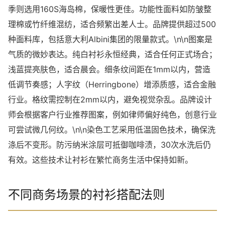
季则选用160S海岛棉，保暖性更佳。功能性面料如防皱整
理棉或竹纤维混纺，适合频繁出差人士。品牌提供超过500
种面料库，包括意大利Albini集团的限量款式。\n\n图案是
气质的微妙表达。纯白衬衫永恒经典，适合任何正式场合；
浅蓝提亮肤色，适合晨会。细条纹间距在1mm以内，营造
低调节奏感；人字纹（Herringbone）增添质感，适合金融
行业。格纹需控制在2mm以内，避免视觉杂乱。品牌设计
师会根据客户行业推荐图案，例如律师偏好纯色，创意行业
可尝试微几何纹。\n\n染色工艺采用低温固色技术，确保洗
涤后不变形。防污纳米涂层可抵御咖啡渍，30次水洗后仍
有效。这些技术让衬衫在繁忙商务生活中保持如新。
不同商务场景的衬衫搭配法则