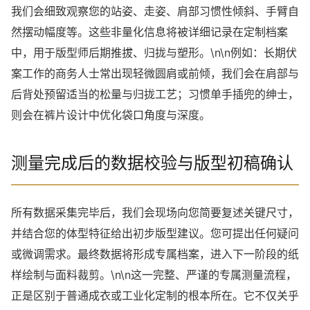
我们会细致观察您的站姿、走姿、肩部习惯性倾斜、手臂自
然摆动幅度等。这些非量化信息将被详细记录在定制档案
中，用于版型师后期推拔、归拢与塑形。\n\n例如：长期伏
案工作的商务人士常出现轻微圆肩或前倾，我们会在肩部与
后背处预留适当的松量与归拢工艺；习惯单手插兜的绅士，
则会在裤片设计中优化袋口角度与深度。
测量完成后的数据校验与版型初稿确认
所有数据采集完毕后，我们会现场向您简要复述关键尺寸，
并结合您的体型特征给出初步版型建议。您可提出任何疑问
或微调需求。最终数据将形成专属档案，进入下一阶段的纸
样绘制与面料裁剪。\n\n这一完整、严谨的专属测量流程，
正是区别于普通成衣或工业化定制的根本所在。它不仅关乎