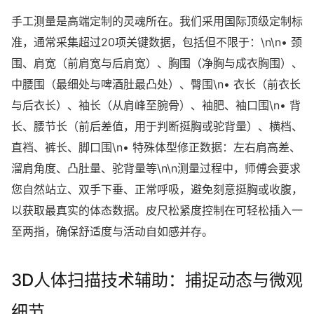
手工测量是高端定制的灵魂所在。我们采用国际顶级定制标
准，通常采集超过20项关键数据，包括但不限于：\n\n• 颈
围、肩宽（前肩宽与后肩宽）、胸围（净胸与成衣胸围）、
中腰围（最细处与啤酒肚最凸处）、臀围\n• 衣长（前衣长
与后衣长）、袖长（从肩峰至腕骨）、袖肥、袖口围\n• 背
长、腰节长（前后差值，用于判断挺胸或驼背量）、横档、
直裆、裤长、脚口围\n• 特殊体型修正数据：左右肩高差、
溜肩角度、凸肚量、驼背量等\n\n测量过程中，师傅会要求
您自然站立、双手下垂、正常呼吸，避免刻意挺胸或收腹，
以获取最真实的体态数据。皮尺松紧度控制在可轻松插入一
至两指，确保舒适度与活动自如感并存。
3D人体扫描技术辅助：捕捉动态与微观
细节